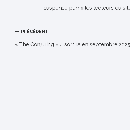
suspense parmi les lecteurs du sit
Navigation
PRÉCÉDENT
de
« The Conjuring » 4 sortira en septembre 202
l’article