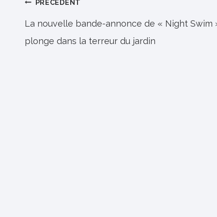
Navigation
PRÉCÉDENT
de
La nouvelle bande-annonce de « Night Swim 
plonge dans la terreur du jardin
l’article