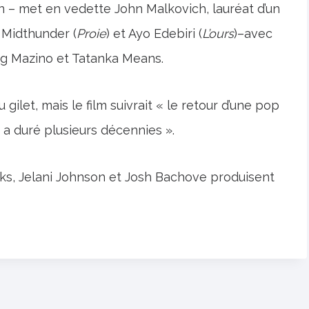
n – met en vedette John Malkovich, lauréat d’un
 Midthunder (
Proie
) et Ayo Edebiri (
L’ours
)–avec
ng Mazino et Tatanka Means.
 gilet, mais le film suivrait « le retour d’une pop
 a duré plusieurs décennies ».
ks, Jelani Johnson et Josh Bachove produisent