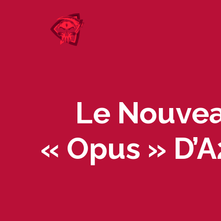
Skip
to
content
Le Nouvea
« Opus » D’A