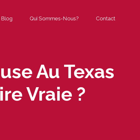
Blog
Qui Sommes-Nous?
Contact
use Au Texas
re Vraie ?