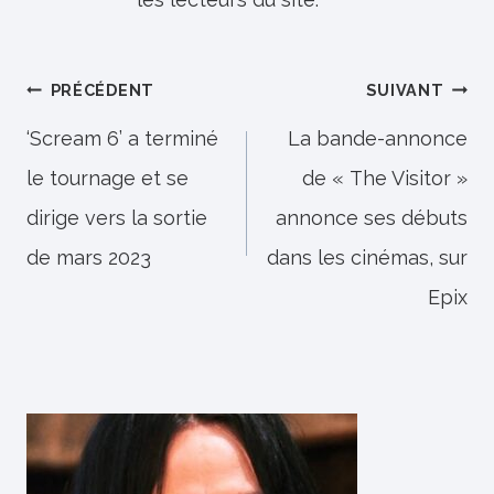
Navigation
PRÉCÉDENT
SUIVANT
de
‘Scream 6’ a terminé
La bande-annonce
le tournage et se
de « The Visitor »
l’article
dirige vers la sortie
annonce ses débuts
de mars 2023
dans les cinémas, sur
Epix