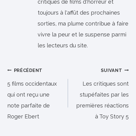
critiques de films d'horreur et
toujours à l'affût des prochaines
sorties, ma plume contribue à faire
vivre la peur et le suspense parmi
les lecteurs du site.
Navigation
PRÉCÉDENT
SUIVANT
de
5 films occidentaux
Les critiques sont
qui ont reçu une
stupéfaites par les
l’article
note parfaite de
premières réactions
Roger Ebert
à Toy Story 5