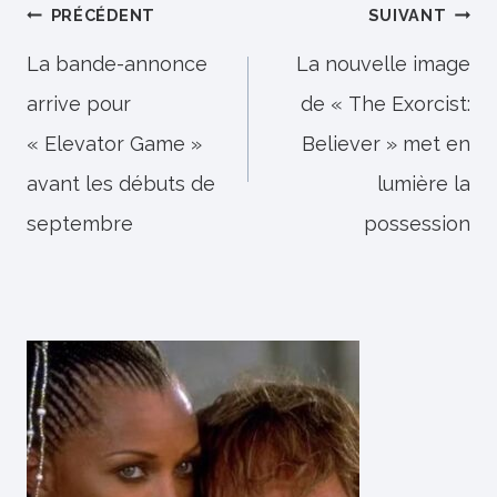
Navigation
PRÉCÉDENT
SUIVANT
de
La bande-annonce
La nouvelle image
arrive pour
de « The Exorcist:
l’article
« Elevator Game »
Believer » met en
avant les débuts de
lumière la
septembre
possession