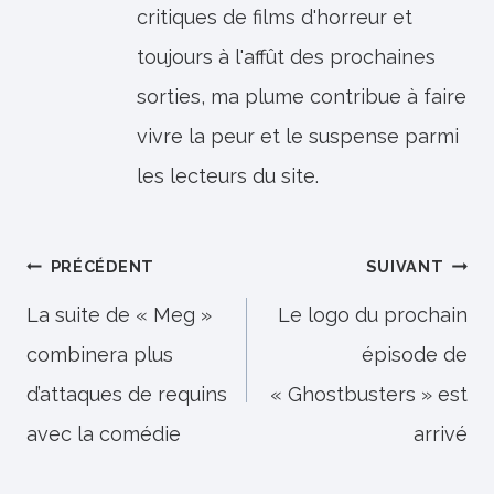
critiques de films d'horreur et
toujours à l'affût des prochaines
sorties, ma plume contribue à faire
vivre la peur et le suspense parmi
les lecteurs du site.
Navigation
PRÉCÉDENT
SUIVANT
de
La suite de « Meg »
Le logo du prochain
combinera plus
épisode de
l’article
d’attaques de requins
« Ghostbusters » est
avec la comédie
arrivé