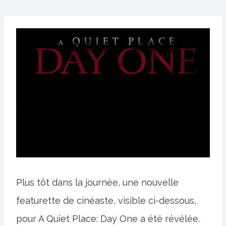
Plus tôt dans la journée, une nouvelle
featurette de cinéaste, visible ci-dessous,
pour A Quiet Place: Day One a été révélée.