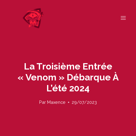
Skip
to
content
La Troisième Entrée
« Venom » Débarque À
L’été 2024
Par
Maxence
29/07/2023