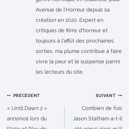
Avenue de l'Horreur depuis sa
création en 2020. Expert en
critiques de films d'horreur et
toujours à l'affût des prochaines
sorties, ma plume contribue à faire
vivre la peur et le suspense parmi
les lecteurs du site.
Navigation
PRÉCÉDENT
SUIVANT
de
« Until Dawn 2 »
Combien de fois
annoncé lors du
Jason Statham a-t-il
l’article
State of Play de
été piqué alors qu'il