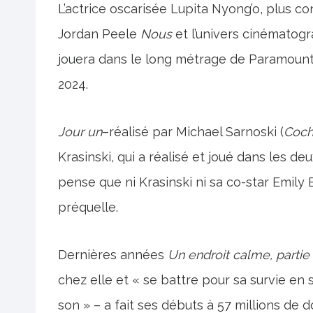
L’actrice oscarisée Lupita Nyong’o, plus c
Jordan Peele
Nous
et l’univers cinématog
jouera dans le long métrage de Paramount P
2024.
Jour un
–réalisé par Michael Sarnoski (
Coc
Krasinski, qui a réalisé et joué dans les de
pense que ni Krasinski ni sa co-star Emily 
préquelle.
Dernières années
Un endroit calme, partie I
chez elle et « se battre pour sa survie en 
son » – a fait ses débuts à 57 millions de d