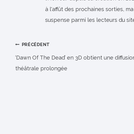
à l'affût des prochaines sorties, ma
suspense parmi les lecteurs du sit
Navigation
PRÉCÉDENT
de
‘Dawn Of The Dead’ en 3D obtient une diffusio
théâtrale prolongée
l’article