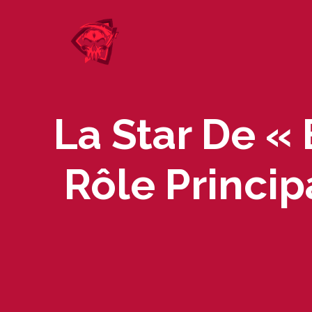
Skip
to
content
La Star De «
Rôle Princip