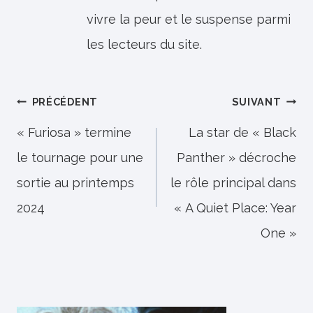
vivre la peur et le suspense parmi
les lecteurs du site.
Navigation
PRÉCÉDENT
SUIVANT
de
« Furiosa » termine
La star de « Black
le tournage pour une
Panther » décroche
l’article
sortie au printemps
le rôle principal dans
2024
« A Quiet Place: Year
One »