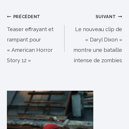
Navigation
PRÉCÉDENT
SUIVANT
de
Teaser effrayant et
Le nouveau clip de
rampant pour
« Daryl Dixon »
l’article
« American Horror
montre une bataille
Story 12 »
intense de zombies