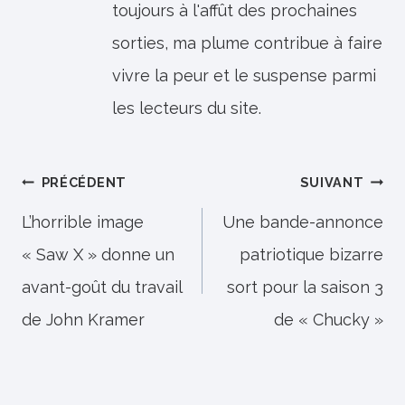
toujours à l'affût des prochaines
sorties, ma plume contribue à faire
vivre la peur et le suspense parmi
les lecteurs du site.
Navigation
PRÉCÉDENT
SUIVANT
de
L’horrible image
Une bande-annonce
« Saw X » donne un
patriotique bizarre
l’article
avant-goût du travail
sort pour la saison 3
de John Kramer
de « Chucky »