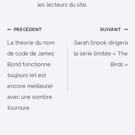
les lecteurs du site.
Navigation
PRÉCÉDENT
SUIVANT
de
La théorie du nom
Sarah Snook dirigera
de code de James
la série limitée « The
l’article
Bond fonctionne
Birds »
toujours (et est
encore meilleure)
avec une sombre
tournure