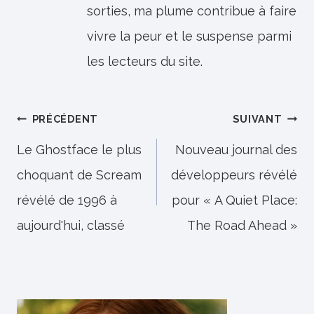
sorties, ma plume contribue à faire
vivre la peur et le suspense parmi
les lecteurs du site.
Navigation
PRÉCÉDENT
SUIVANT
de
Le Ghostface le plus
Nouveau journal des
choquant de Scream
développeurs révélé
l’article
révélé de 1996 à
pour « A Quiet Place:
aujourd'hui, classé
The Road Ahead »