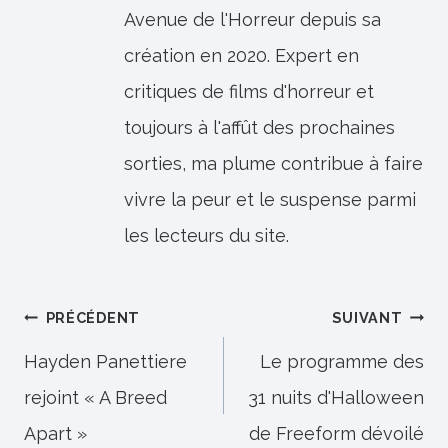
Avenue de l'Horreur depuis sa
création en 2020. Expert en
critiques de films d'horreur et
toujours à l'affût des prochaines
sorties, ma plume contribue à faire
vivre la peur et le suspense parmi
les lecteurs du site.
Navigation
PRÉCÉDENT
SUIVANT
de
Hayden Panettiere
Le programme des
rejoint « A Breed
31 nuits d'Halloween
l’article
Apart »
de Freeform dévoilé