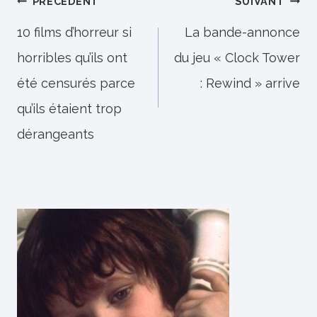
Navigation
PRÉCÉDENT
SUIVANT
de
10 films d’horreur si
La bande-annonce
horribles qu’ils ont
du jeu « Clock Tower
l’article
été censurés parce
: Rewind » arrive
qu’ils étaient trop
dérangeants