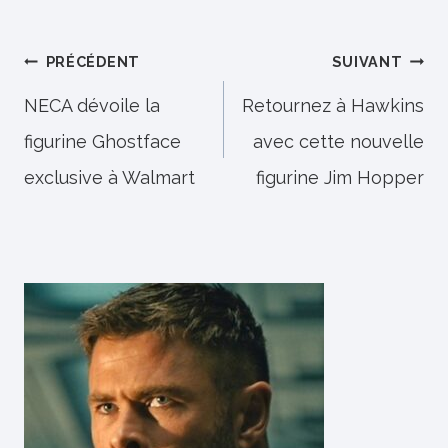
Navigation
PRÉCÉDENT
SUIVANT
de
NECA dévoile la
Retournez à Hawkins
figurine Ghostface
avec cette nouvelle
l’article
exclusive à Walmart
figurine Jim Hopper