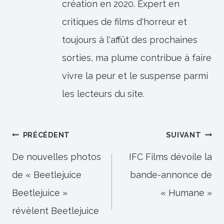
création en 2020. Expert en
critiques de films d'horreur et
toujours à l'affût des prochaines
sorties, ma plume contribue à faire
vivre la peur et le suspense parmi
les lecteurs du site.
Navigation
PRÉCÉDENT
SUIVANT
de
De nouvelles photos
IFC Films dévoile la
de « Beetlejuice
bande-annonce de
l’article
Beetlejuice »
« Humane »
révèlent Beetlejuice