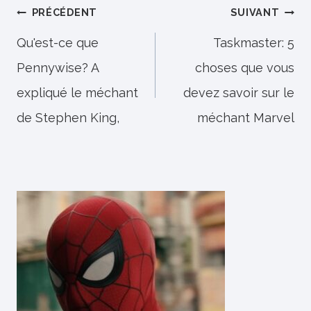
Navigation
PRÉCÉDENT
SUIVANT
de
Qu'est-ce que
Taskmaster: 5
Pennywise? A
choses que vous
l’article
expliqué le méchant
devez savoir sur le
de Stephen King,
méchant Marvel