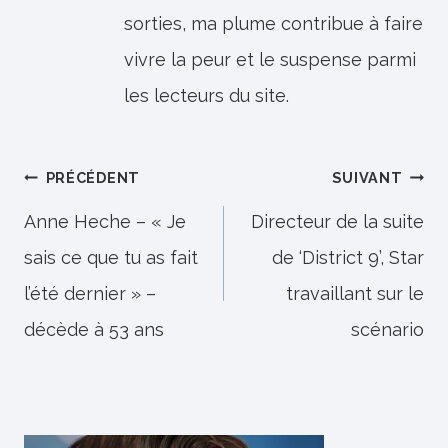
sorties, ma plume contribue à faire
vivre la peur et le suspense parmi
les lecteurs du site.
Navigation
PRÉCÉDENT
SUIVANT
de
Anne Heche – « Je
Directeur de la suite
sais ce que tu as fait
de ‘District 9’, Star
l’article
l’été dernier » –
travaillant sur le
décède à 53 ans
scénario