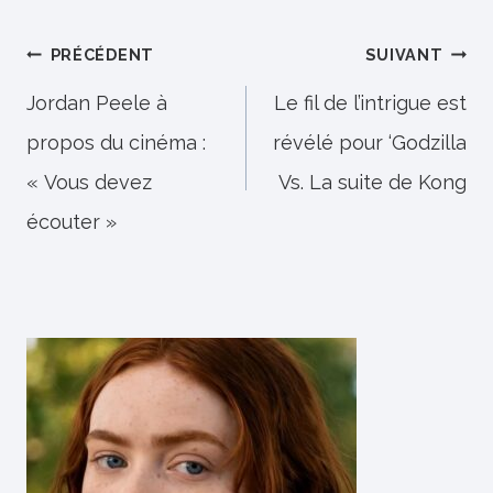
Navigation
PRÉCÉDENT
SUIVANT
de
Jordan Peele à
Le fil de l’intrigue est
propos du cinéma :
révélé pour ‘Godzilla
l’article
« Vous devez
Vs. La suite de Kong
écouter »