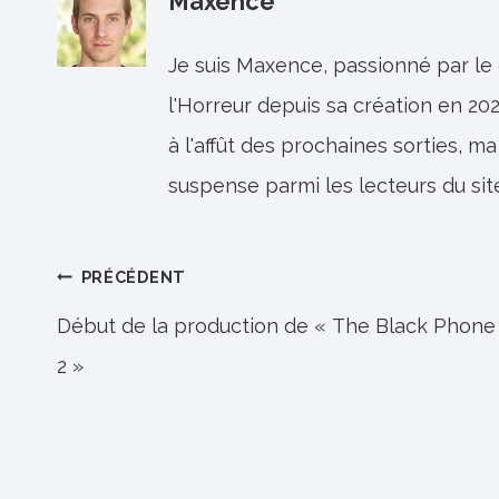
Maxence
Je suis Maxence, passionné par le
l'Horreur depuis sa création en 202
à l'affût des prochaines sorties, ma
suspense parmi les lecteurs du sit
Navigation
PRÉCÉDENT
de
Début de la production de « The Black Phone
2 »
l’article