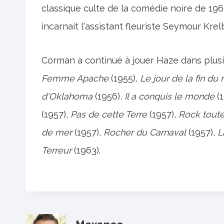
classique culte de la comédie noire de 19
incarnait l'assistant fleuriste Seymour Krel
Corman a continué à jouer Haze dans plusie
Femme Apache
(1955),
Le jour de la fin d
d'Oklahoma
(1956),
Il a conquis le monde
(1
(1957),
Pas de cette Terre
(1957),
Rock toute
de mer
(1957),
Rocher du Carnaval
(1957),
L
Terreur
(1963).