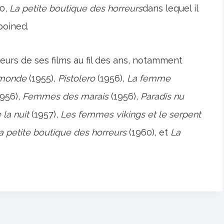
60,
La petite boutique des horreurs
dans lequel il
boined.
urs de ses films au fil des ans, notamment
u monde
(1955),
Pistolero
(1956),
La femme
956),
Femmes des marais
(1956),
Paradis nu
 la nuit
(1957),
Les femmes vikings et le serpent
a petite boutique des horreurs
(1960), et
La