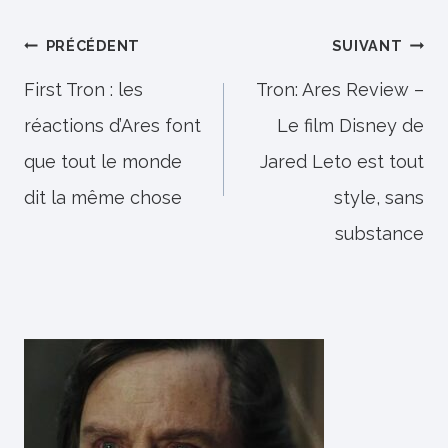
Navigation
PRÉCÉDENT
SUIVANT
de
First Tron : les
Tron: Ares Review –
réactions d’Ares font
Le film Disney de
l’article
que tout le monde
Jared Leto est tout
dit la même chose
style, sans
substance