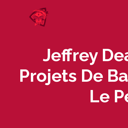
Skip
to
content
Jeffrey D
Projets De B
Le P