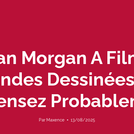
ean Morgan A Fil
andes Dessinée
ensez Probabl
Par
Maxence
13/08/2025