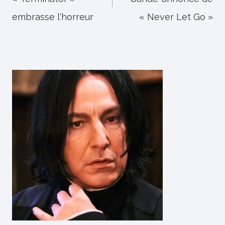
l’article
embrasse l'horreur
« Never Let Go »