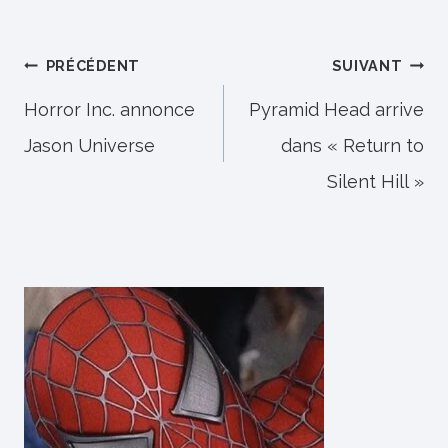
Navigation
PRÉCÉDENT
SUIVANT
de
Horror Inc. annonce
Pyramid Head arrive
Jason Universe
dans « Return to
l’article
Silent Hill »