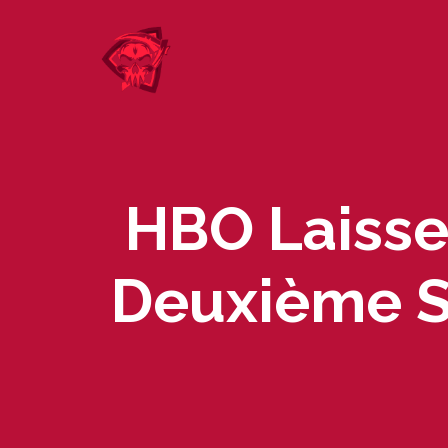
Skip
to
content
HBO Laisse
Deuxième Sa