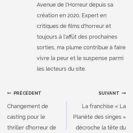
Avenue de l'Horreur depuis sa
création en 2020. Expert en
critiques de films d'horreur et
toujours à l'affût des prochaines
sorties, ma plume contribue à faire
vivre la peur et le suspense parmi
les lecteurs du site.
Navigation
PRÉCÉDENT
SUIVANT
de
Changement de
La franchise « La
casting pour le
Planète des singes »
l’article
thriller d’horreur de
décroche la tête du