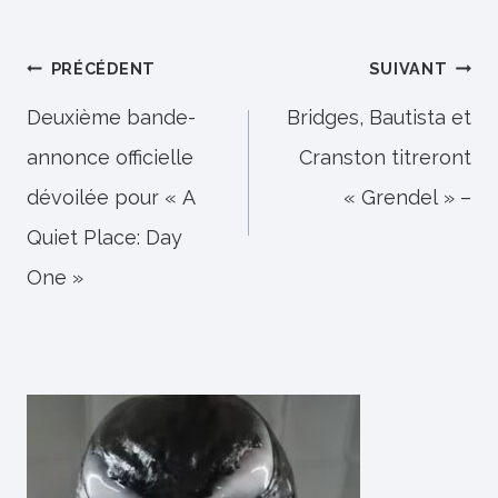
Navigation
PRÉCÉDENT
SUIVANT
de
Deuxième bande-
Bridges, Bautista et
annonce officielle
Cranston titreront
l’article
dévoilée pour « A
« Grendel » –
Quiet Place: Day
One »