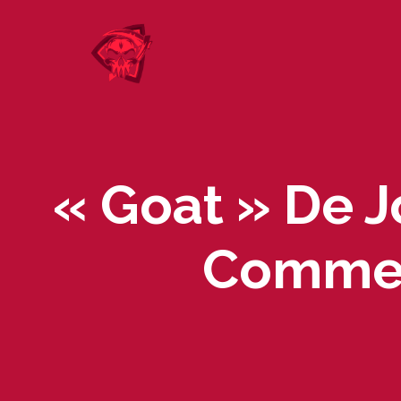
Skip
to
content
« Goat » De J
Comme 