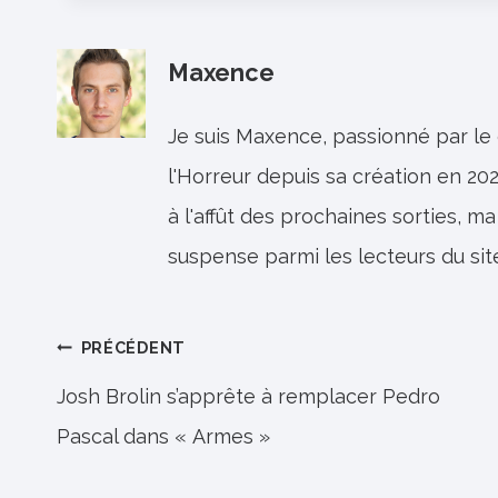
Maxence
Je suis Maxence, passionné par le
l'Horreur depuis sa création en 202
à l'affût des prochaines sorties, ma
suspense parmi les lecteurs du sit
Navigation
PRÉCÉDENT
de
Josh Brolin s’apprête à remplacer Pedro
Pascal dans « Armes »
l’article