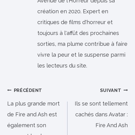
Avenue de l'Horreur depuis sa
création en 2020. Expert en
critiques de films d'horreur et
toujours à l'affût des prochaines
sorties, ma plume contribue à faire
vivre la peur et le suspense parmi
les lecteurs du site.
Navigation
PRÉCÉDENT
SUIVANT
de
La plus grande mort
Ils se sont tellement
de Fire and Ash est
cachés dans Avatar :
l’article
également son
Fire And Ash