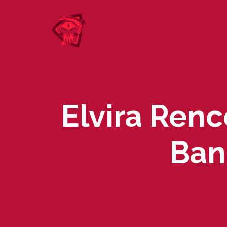
Skip
to
content
Elvira Ren
Ban