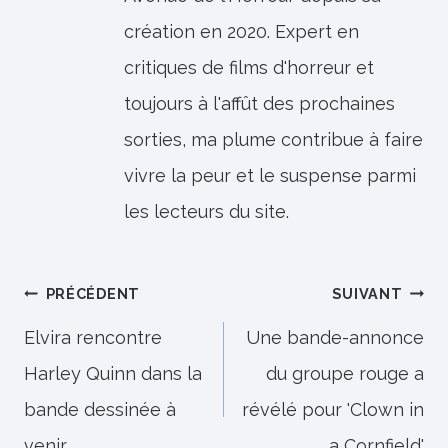
création en 2020. Expert en
critiques de films d'horreur et
toujours à l'affût des prochaines
sorties, ma plume contribue à faire
vivre la peur et le suspense parmi
les lecteurs du site.
Navigation
PRÉCÉDENT
SUIVANT
de
Elvira rencontre
Une bande-annonce
Harley Quinn dans la
du groupe rouge a
l’article
bande dessinée à
révélé pour 'Clown in
venir
a Cornfield'