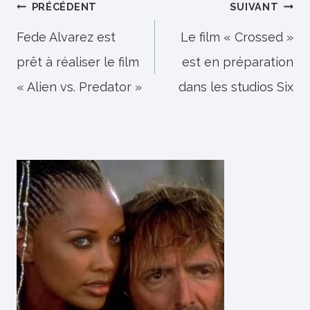
Navigation
PRÉCÉDENT
SUIVANT
de
Fede Alvarez est
Le film « Crossed »
prêt à réaliser le film
est en préparation
l’article
« Alien vs. Predator »
dans les studios Six