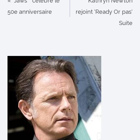
de
« Jaws '' célèbre le
Kathryn Newton
50e anniversaire
rejoint 'Ready Or pas'
l’article
Suite