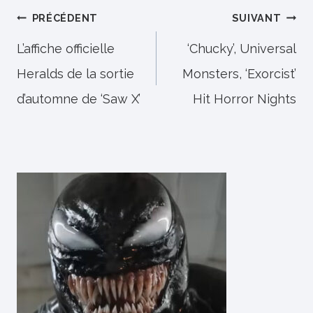
Navigation
PRÉCÉDENT
SUIVANT
de
L’affiche officielle
‘Chucky’, Universal
Heralds de la sortie
Monsters, ‘Exorcist’
l’article
d’automne de ‘Saw X’
Hit Horror Nights