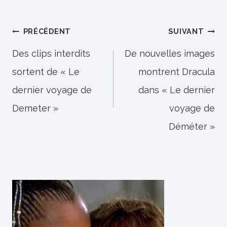
Navigation
PRÉCÉDENT
SUIVANT
de
Des clips interdits
De nouvelles images
sortent de « Le
montrent Dracula
l’article
dernier voyage de
dans « Le dernier
Demeter »
voyage de
Déméter »