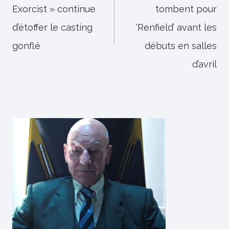
Exorcist » continue
tombent pour
l’article
d’étoffer le casting
‘Renfield’ avant les
gonflé
débuts en salles
d’avril