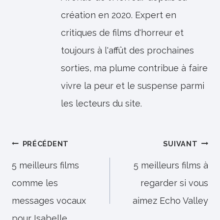
création en 2020. Expert en
critiques de films d'horreur et
toujours à l'affût des prochaines
sorties, ma plume contribue à faire
vivre la peur et le suspense parmi
les lecteurs du site.
Navigation
PRÉCÉDENT
SUIVANT
de
5 meilleurs films
5 meilleurs films à
comme les
regarder si vous
l’article
messages vocaux
aimez Echo Valley
pour Isabelle