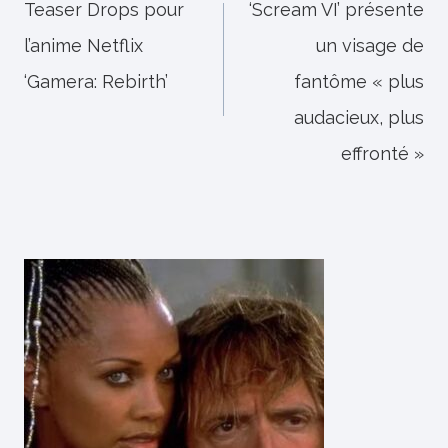
de
Teaser Drops pour
‘Scream VI’ présente
l’anime Netflix
un visage de
l’article
‘Gamera: Rebirth’
fantôme « plus
audacieux, plus
effronté »