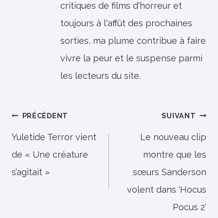
critiques de films d'horreur et
toujours à l'affût des prochaines
sorties, ma plume contribue à faire
vivre la peur et le suspense parmi
les lecteurs du site.
Navigation
PRÉCÉDENT
SUIVANT
de
Yuletide Terror vient
Le nouveau clip
de « Une créature
montre que les
l’article
s’agitait »
sœurs Sanderson
volent dans ‘Hocus
Pocus 2’