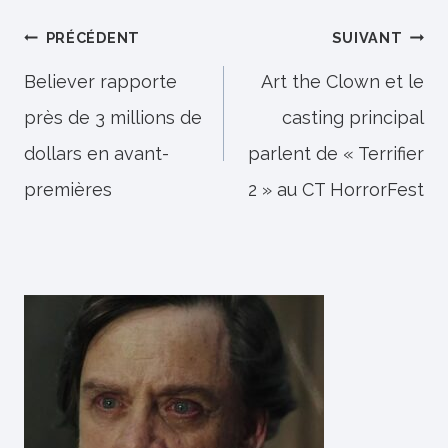
Navigation
PRÉCÉDENT
SUIVANT
de
Believer rapporte
Art the Clown et le
près de 3 millions de
casting principal
l’article
dollars en avant-
parlent de « Terrifier
premières
2 » au CT HorrorFest