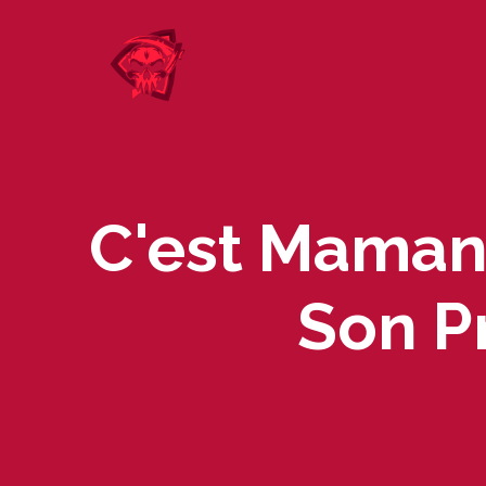
Skip
to
content
C'est Maman,
Son P