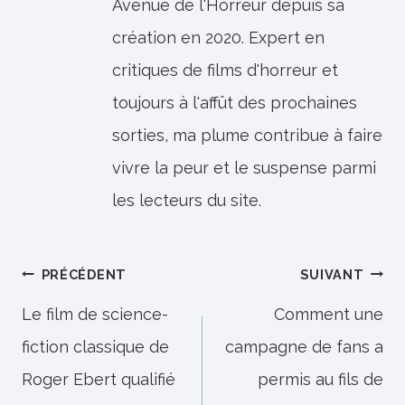
Avenue de l'Horreur depuis sa
création en 2020. Expert en
critiques de films d'horreur et
toujours à l'affût des prochaines
sorties, ma plume contribue à faire
vivre la peur et le suspense parmi
les lecteurs du site.
Navigation
PRÉCÉDENT
SUIVANT
de
Le film de science-
Comment une
fiction classique de
campagne de fans a
l’article
Roger Ebert qualifié
permis au fils de