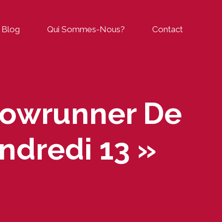
Blog
Qui Sommes-Nous?
Contact
owrunner De
ndredi 13 »