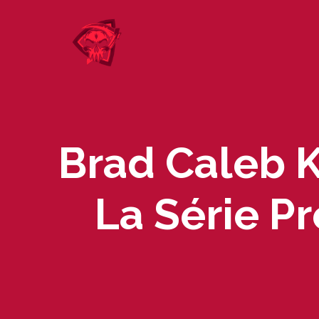
Skip
to
content
Brad Caleb
La Série P