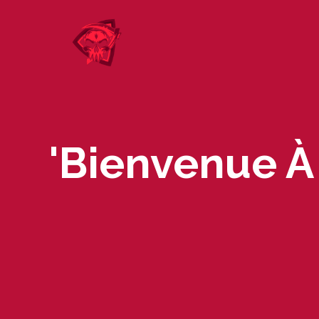
Skip
to
content
'Bienvenue À