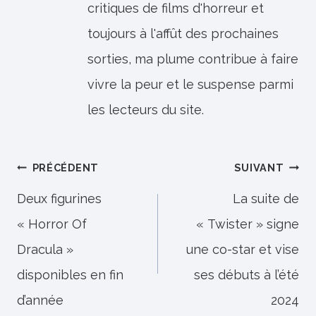
critiques de films d'horreur et
toujours à l'affût des prochaines
sorties, ma plume contribue à faire
vivre la peur et le suspense parmi
les lecteurs du site.
Navigation
PRÉCÉDENT
SUIVANT
de
Deux figurines
La suite de
« Horror Of
« Twister » signe
l’article
Dracula »
une co-star et vise
disponibles en fin
ses débuts à l’été
d’année
2024